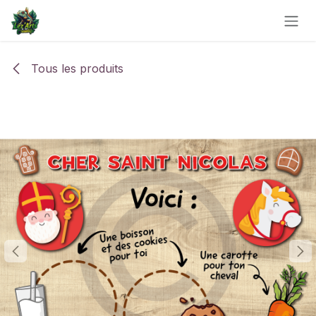
Se rendre au contenu
Tous les produits